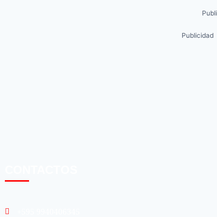
Publ
Publicidad
CONTACTOS
+595 9940406345