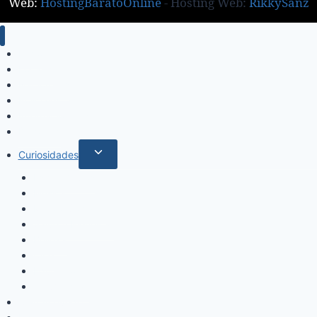
Web:
HostingBaratoOnline
- Hosting Web:
RikkySanz
Inicio
Locales
Nacionales
Policiales
Internacionales
Deportes
Curiosidades
Espectáculos
Música
Mundo Sociales
Salud y Bienestar
Belleza
Cine
Educación
Columnistas
Clan Acevedo