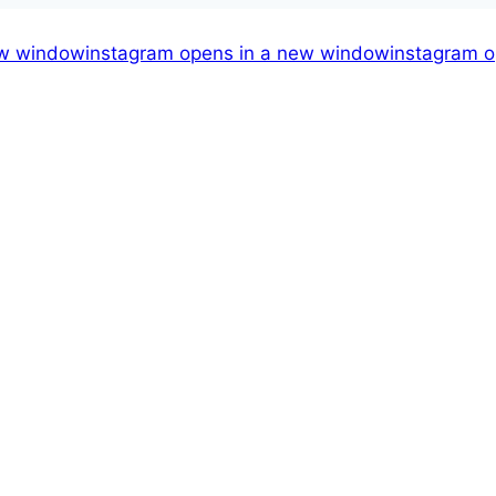
ew window
instagram
opens in a new window
instagram
o