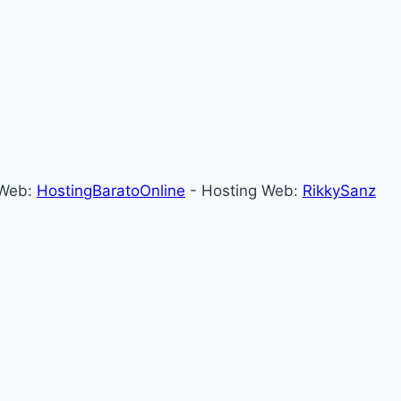
 Web:
HostingBaratoOnline
- Hosting Web:
RikkySanz