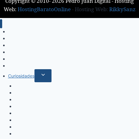
Copyright © 2010- 2026 Pedro Juan Digital - Hosting
Web:
HostingBaratoOnline
- Hosting Web:
RikkySanz
Inicio
Locales
Nacionales
Policiales
Internacionales
Deportes
Curiosidades
Espectáculos
Música
Mundo Sociales
Salud y Bienestar
Belleza
Cine
Educación
Columnistas