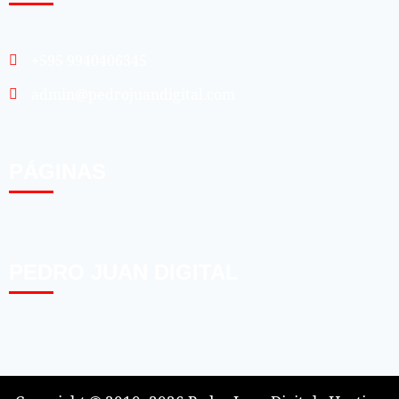
+595 9940406345
admin@pedrojuandigital.com
PÁGINAS
PEDRO JUAN DIGITAL