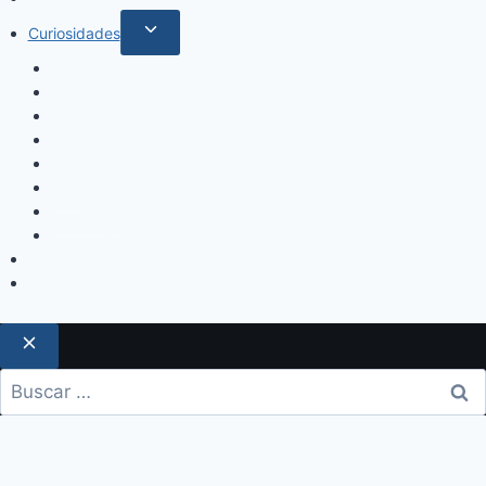
Curiosidades
Espectáculos
Música
Mundo Sociales
Salud y Bienestar
Belleza
Cine
Educación
Columnistas
Clan Acevedo
Historía