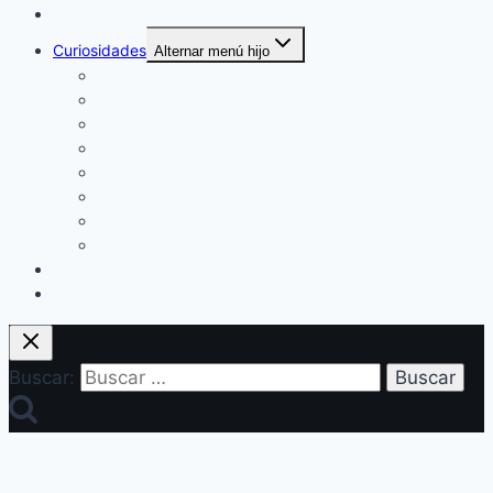
Deportes
Curiosidades
Alternar menú hijo
Espectáculos
Música
Mundo Sociales
Salud y Bienestar
Belleza
Cine
Educación
Columnistas
Clan Acevedo
Historía
Buscar: