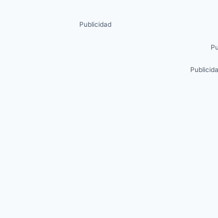
Publicidad
Pu
Publicid