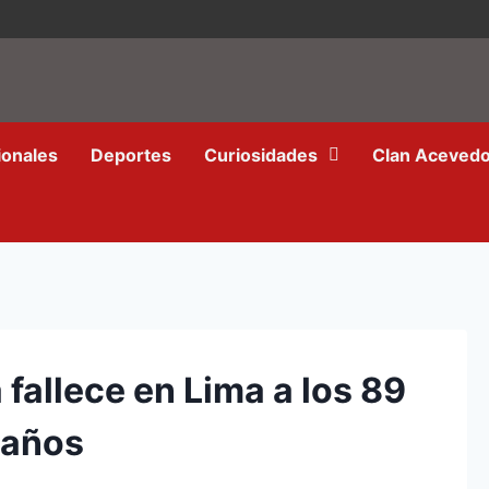
ionales
Deportes
Curiosidades
Clan Aceved
fallece en Lima a los 89
años