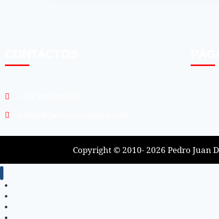
CONTACTOS
PÁG
+595 9940406345
admin@pedrojuandigital.com
Copyright © 2010- 2026 Pedro Juan Di
Inicio
Locales
Nacionales
Policiales