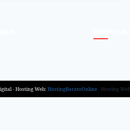
INAS
PEDRO JU
gital - Hosting Web:
HostingBaratoOnline
- Hosting We