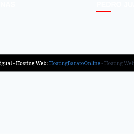
INAS
PEDRO JU
gital - Hosting Web:
HostingBaratoOnline
- Hosting We