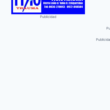
Publicidad
Pu
Publicid