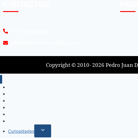
CONTACTOS
PÁG
+595 9940406345
admin@pedrojuandigital.com
Copyright © 2010- 2026 Pedro Juan Di
Inicio
Locales
Nacionales
Policiales
Internacionales
Deportes
Curiosidades