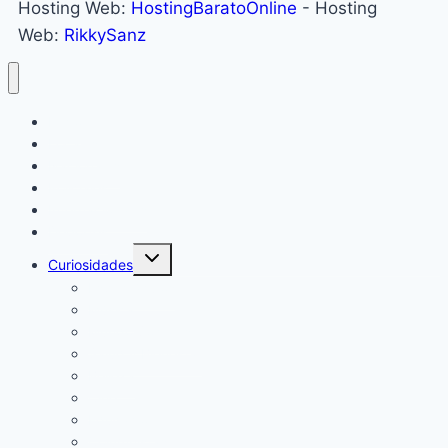
Hosting Web:
HostingBaratoOnline
- Hosting
Web:
RikkySanz
Inicio
Locales
Nacionales
Policiales
Internacionales
Deportes
Curiosidades
Espectáculos
Música
Mundo Sociales
Salud y Bienestar
Belleza
Cine
Educación
Columnistas