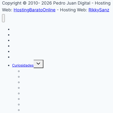
Copyright © 2010- 2026 Pedro Juan Digital - Hosting
Web:
HostingBaratoOnline
- Hosting Web:
RikkySanz
Inicio
Locales
Nacionales
Policiales
Internacionales
Deportes
Alternar
Curiosidades
menú
hijo
Espectáculos
Música
Mundo Sociales
Salud y Bienestar
Belleza
Cine
Educación
Columnistas