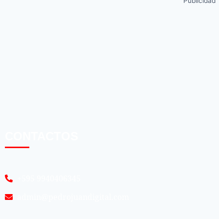
Publicidad
CONTACTOS
+595 9940406345
admin@pedrojuandigital.com