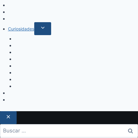
Policiales
Internacionales
Deportes
Curiosidades
Espectáculos
Música
Mundo Sociales
Salud y Bienestar
Belleza
Cine
Educación
Columnistas
Clan Acevedo
Historía