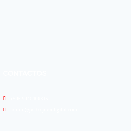
CONTACTOS
+595 9940406345
admin@pedrojuandigital.com