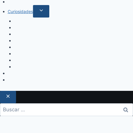
Deportes
Curiosidades
Espectáculos
Música
Mundo Sociales
Salud y Bienestar
Belleza
Cine
Educación
Columnistas
Clan Acevedo
Historía