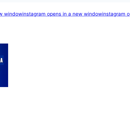
ew window
instagram
opens in a new window
instagram
o