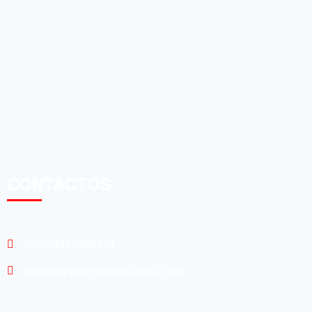
CONTACTOS
+595 9940406345
admin@pedrojuandigital.com