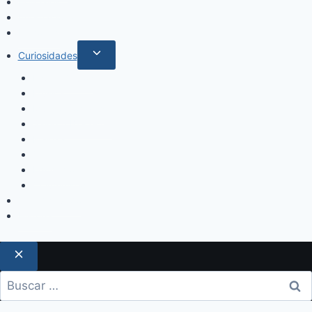
Policiales
Internacionales
Deportes
Curiosidades
Espectáculos
Música
Mundo Sociales
Salud y Bienestar
Belleza
Cine
Educación
Columnistas
Clan Acevedo
Historía