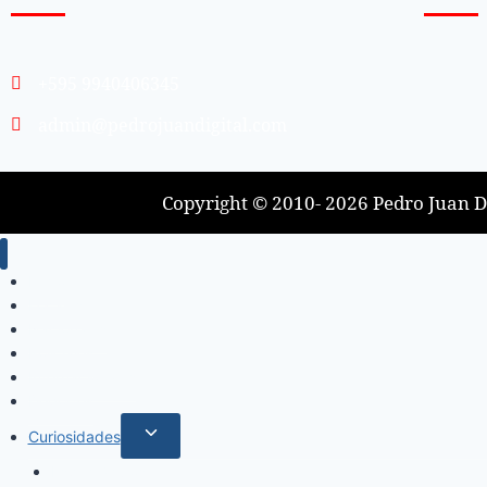
+595 9940406345
admin@pedrojuandigital.com
Copyright © 2010- 2026 Pedro Juan Di
Inicio
Locales
Nacionales
Policiales
Internacionales
Deportes
Curiosidades
Espectáculos