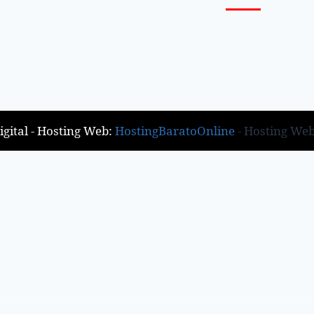
gital - Hosting Web:
HostingBaratoOnline
- Hosting We