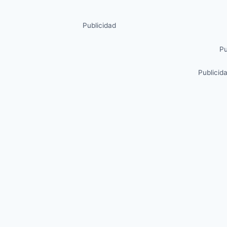
Publicidad
Pu
Publicid