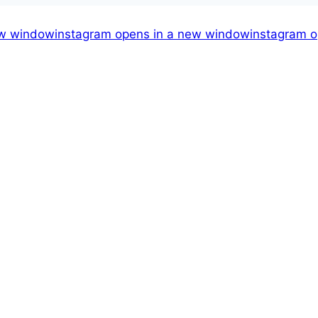
ew window
instagram
opens in a new window
instagram
o