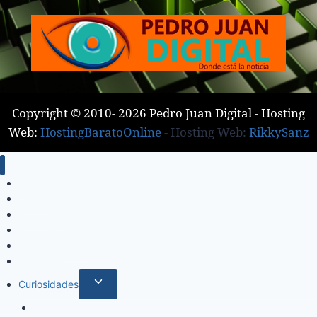
Copyright © 2010- 2026 Pedro Juan Digital - Hosting
Web:
HostingBaratoOnline
- Hosting Web:
RikkySanz
Inicio
Locales
Nacionales
Policiales
Internacionales
Deportes
Curiosidades
Espectáculos