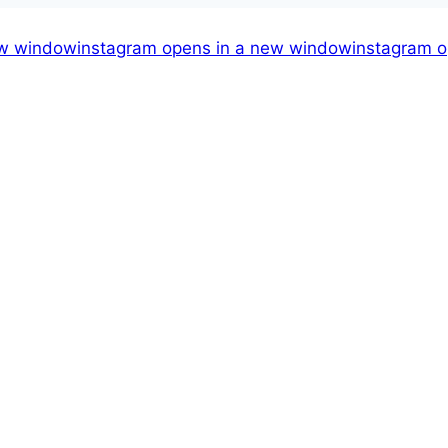
ew window
instagram
opens in a new window
instagram
o