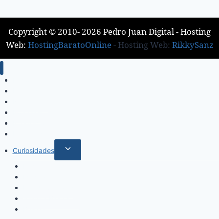
Copyright © 2010- 2026 Pedro Juan Digital - Hosting
Web:
HostingBaratoOnline
- Hosting Web:
RikkySanz
Inicio
Locales
Nacionales
Policiales
Internacionales
Deportes
Curiosidades
Espectáculos
Música
Mundo Sociales
Salud y Bienestar
Belleza