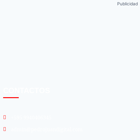
Publicidad
CONTACTOS
+595 9940406345
admin@pedrojuandigital.com