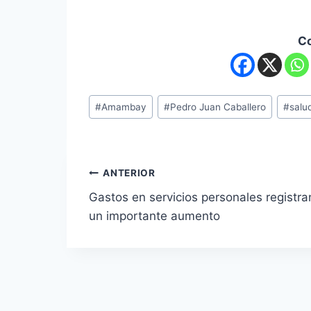
C
#
Amambay
#
Pedro Juan Caballero
#
salu
ANTERIOR
Gastos en servicios personales registra
un importante aumento