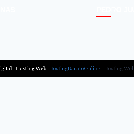
INAS
PEDRO JU
gital - Hosting Web:
HostingBaratoOnline
- Hosting We