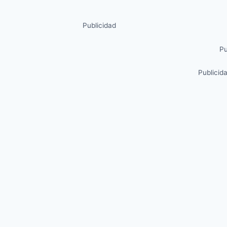
Publicidad
Pu
Publicid