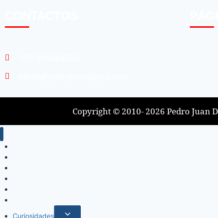
CONTACTOS
PÁG
+595 9940406345
admin@pedrojuandigital.com
Copyright © 2010- 2026 Pedro Juan Di
Inicio
Locales
Nacionales
Policiales
Internacionales
Deportes
Curiosidades