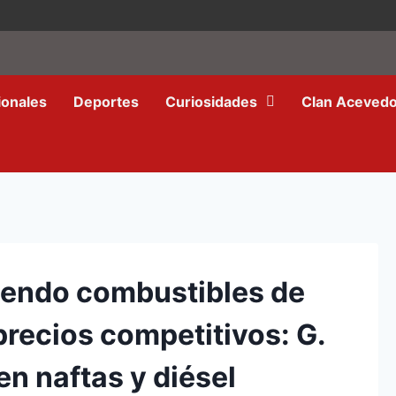
ionales
Deportes
Curiosidades
Clan Aceved
ciendo combustibles de
precios competitivos: G.
n naftas y diésel