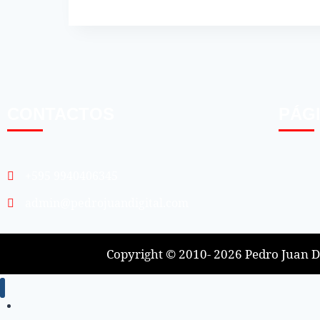
CONTACTOS
PÁG
+595 9940406345
admin@pedrojuandigital.com
Copyright © 2010- 2026 Pedro Juan Di
Inicio