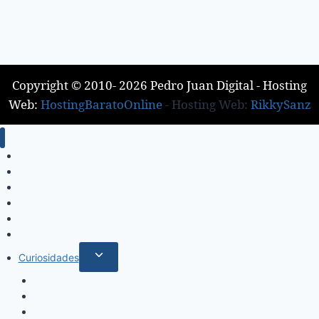
Copyright © 2010- 2026 Pedro Juan Digital - Hosting
Web:
HostingBaratoOnline
- Hosting Web:
RikkySanz
Inicio
Locales
Nacionales
Policiales
Internacionales
Deportes
Curiosidades
Espectáculos
Música
Mundo Sociales