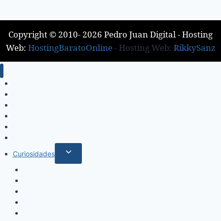
Copyright © 2010- 2026 Pedro Juan Digital - Hosting
Web:
HostingBaratoOnline
- Hosting Web:
RikkySanz
Inicio
Locales
Nacionales
Policiales
Internacionales
Deportes
Curiosidades
Espectáculos
Música
Mundo Sociales
Salud y Bienestar
Belleza