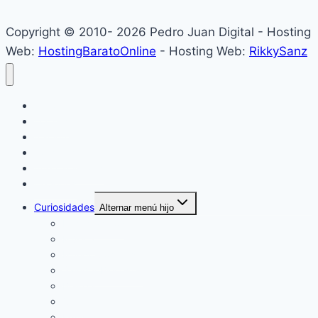
Copyright © 2010- 2026 Pedro Juan Digital - Hosting
Web:
HostingBaratoOnline
- Hosting Web:
RikkySanz
Inicio
Locales
Nacionales
Policiales
Internacionales
Deportes
Curiosidades
Alternar menú hijo
Espectáculos
Música
Mundo Sociales
Salud y Bienestar
Belleza
Cine
Educación