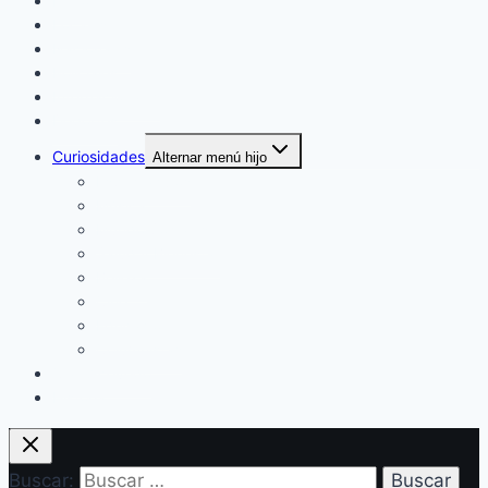
Inicio
Locales
Nacionales
Policiales
Internacionales
Deportes
Curiosidades
Alternar menú hijo
Espectáculos
Música
Mundo Sociales
Salud y Bienestar
Belleza
Cine
Educación
Columnistas
Clan Acevedo
Historía
Buscar: